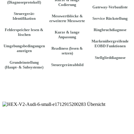
(Diagnoseprotokoll)
Codierung
Gateway-Verbauliste
Steuergerät-
Messwertblöcke &
Identifikation
Service Rückstellung
erweiterte Messwerte
Fehlerspeicher lesen &
Ringbruchdiagnose
Kurze & lange
löschen
Anpassung
Markenübergreifende
Umgebungsbedingungen
EOBD Funktionen
Readiness (lesen &
anzeigen
setzen)
Stellglieddiagnose
Grundeinstellung
Steuergeräteabbild
(Haupt- & Subsysteme)